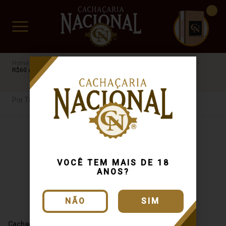
CUIDADO FRÁGIL
www.cachacarianacional.com.br
Cachaça
Por Tipo
Confraria brasil
40%
Castanheira
R$60 a R$100
Por Tipo
VOCÊ TEM MAIS DE 18
ANOS?
NÃO
SIM
Cachaça Confraria Brasil