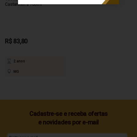
Castanheira 700ml
R$ 83,80
2 anos
MG
Cadastre-se e receba ofertas
e novidades por e-mail