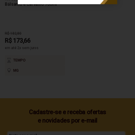
Bálsamo e Carvalho 700ml
R$ 182,80
R$ 173,66
em até 2x sem juros
TEMPO
MG
Cadastre-se e receba ofertas
e novidades por e-mail