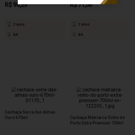
R$ 90,29
R$ 71,06
2 anos
2 anos
BA
BA
Cachaça Serra das Almas
Ouro 670ml
Cachaça Matriarca Vinho do
Porto Extra Premium 700ml