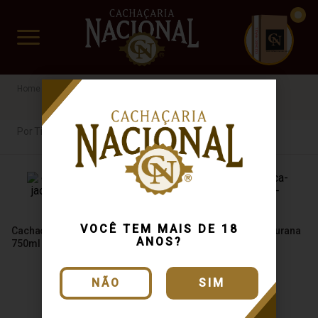
CUIDADO FRÁGIL
www.cachacarianacional.com.br
Cachaça
Por Tipo
Envelhecida
BA
Por Tipo
VOCÊ TEM MAIS DE 18
Cachaça Matriarca Jaqueira
Cachaça Matriarca Amburana
ANOS?
750ml
750ml
NÃO
SIM