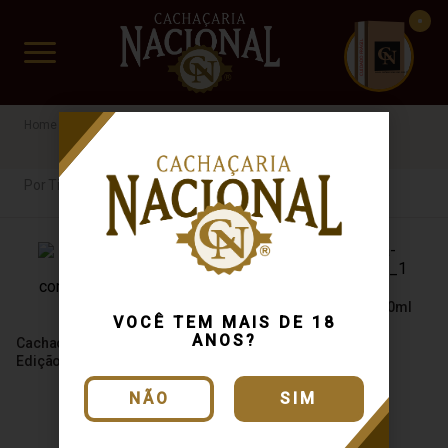
CUIDADO FRÁGIL
www.cachacarianacional.com.br
Cachaça
Por Tipo
46%
Por Tipo
Cachaça Artista Ouro 600ml
VOCÊ TEM MAIS DE 18
ANOS?
Cachaça Duim Tradição
Edição Comemorativa 700ml
NÃO
SIM
R$ 113,05