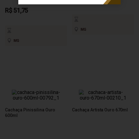
R$ 51,75
MG
MG
Cachaça Pinissilina Ouro
Cachaça Artista Ouro 670ml
600ml