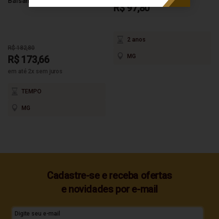
Bálsamo e Carvalho 700ml
R$ 97,80
2 anos
R$ 182,80
MG
R$ 173,66
em até 2x sem juros
TEMPO
MG
Cadastre-se e receba ofertas
e novidades por e-mail
Digite seu e-mail