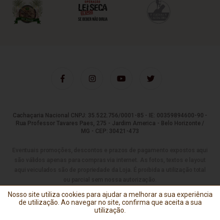
Cachaçaria Nacional CNPJ: 35.522.756/0001-85 - IE: 00359894600-90 -
Rua Professor Tavares Paes, 275 - Jardim America - Belo Horizonte /
MG - CEP: 30421-473
Eventuais promoções, descontos e prazos de pagamento expostos aqui
são válidos apenas para compras via internet. As fotos, textos e layout
aqui veiculados são de propriedade da Loja. É proibida a utilização total
ou parcial sem nossa autorização.
Nosso site utiliza cookies para ajudar a melhorar a sua experiência
Tecnologia
de utilização. Ao navegar no site, confirma que aceita a sua
utilização.