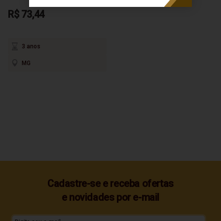
R$ 73,44
3 anos
MG
Cadastre-se e receba ofertas
e novidades por e-mail