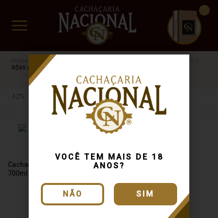
CUIDADO FRÁGIL
www.cachacarianacional.com.br
Cachaça
Por Teor Alcóolico
42%
Dede
Carvalho
MG
R$60 a R$100
42%
VOCÊ TEM MAIS DE 18
Cachaça Do Dede Carvalho
ANOS?
700ml
NÃO
SIM