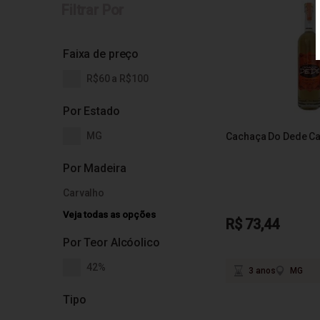
Filtrar Por
Faixa de preço
R$60 a R$100
Por Estado
MG
Cachaça Do Dede Ca
Por Madeira
Carvalho
Veja todas as opções
R$ 73,44
Por Teor Alcóolico
42%
3 anos
MG
Tipo