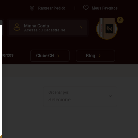
Rastrear Pedido
Meus Favoritos
0
CUIDADO FRÁGIL
Minha Conta
Acesse
ou
Cadastre-se
www.cachacarianacional.com.br
esentes
Clube CN
Blog
Ordenar por: