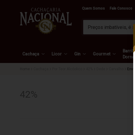
Quem Somos
Fale Conosco
Barril 
Cachaça
Licor
Gin
Gourmet
Dorna
Cachaça
Por Teor Alcóolico
42%
Dede
Carvalho
Enve
42%