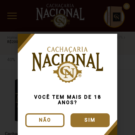
CUIDADO FRÁGIL
www.cachacarianacional.com.br
Cachaça
Por Teor Alcóolico
40%
AL
Envelhecida
40%
R$200 a R$500
40%
VOCÊ TEM MAIS DE 18
ANOS?
NÃO
SIM
Cachaça Gogó da Ema
Cachaça Gogó da Ema