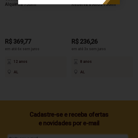
Alquimia 750ml
Reserva 8 Anos 750ml
R$ 369,77
R$ 236,26
em até 6x sem juros
em até 3x sem juros
12 anos
8 anos
AL
AL
Cadastre-se e receba ofertas
e novidades por e-mail