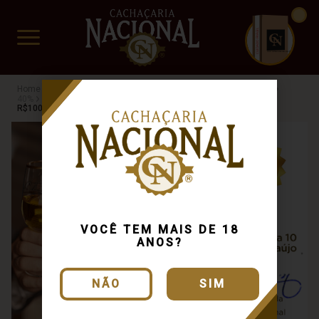
CUIDADO FRÁGIL
www.cachacarianacional.com.br
Cachaça
Por Teor Alcóolico
40%
Busca: carvalho
x
40%
Busca: carvalho
x
Extra Premium
Busca: carvalho
x
R$100 a R$200
VOCÊ TEM MAIS DE 18
ANOS?
NÃO
SIM