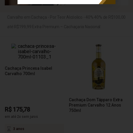
Carvalho em Cachaça - Por Teor Alcóolico - 40% 40% de R$100,00
até R$199,99 Extra Premium – Cachaçaria Nacional
Cachaça Princesa Isabel
Carvalho 700ml
Cachaça Dom Tápparo Extra
Premium Carvalho 12 Anos
R$ 175,78
750ml
em até 2x sem juros
3 anos