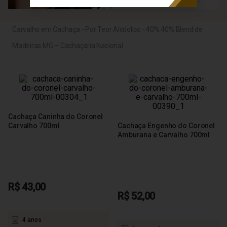
Carvalho em Cachaça - Por Teor Alcóolico - 40% 40% Blend de
Madeiras MG – Cachaçaria Nacional
Cachaça Caninha do Coronel
Carvalho 700ml
Cachaça Engenho do Coronel
Amburana e Carvalho 700ml
R$ 43,00
R$ 52,00
4 anos