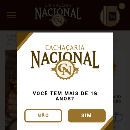
CUIDADO FRÁGIL
www.cachacarianacional.com.br
Cachaça
Por Teor Alcóolico
40%
Busca: carvalho
x
40%
Busca: carvalho
x
Blend de Madeiras
Busca: carvalho
x
MG
Busca: carvalho
x
VOCÊ TEM MAIS DE 18
ANOS?
NÃO
SIM