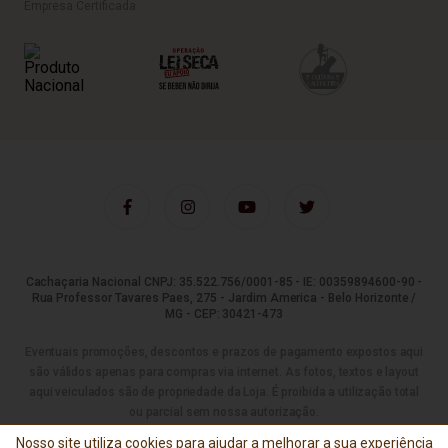
Empresa Certificada
Cachaçaria Nacional CNPJ: 35.522.756/0001-85 - IE: 00359894600-90 -
Rua Professor Tavares Paes, 275 - Jardim America - Belo Horizonte /
MG - CEP: 30421-473
Eventuais promoções, descontos e prazos de pagamento expostos aqui
são válidos apenas para compras via internet. As fotos, textos e layout
aqui veiculados são de propriedade da Loja. É proibida a utilização total
ou parcial sem nossa autorização.
Nosso site utiliza cookies para ajudar a melhorar a sua experiência