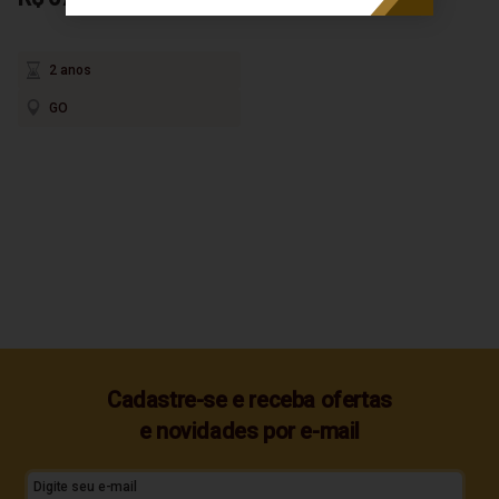
2 anos
GO
Cadastre-se e receba ofertas
e novidades por e-mail
Digite seu e-mail