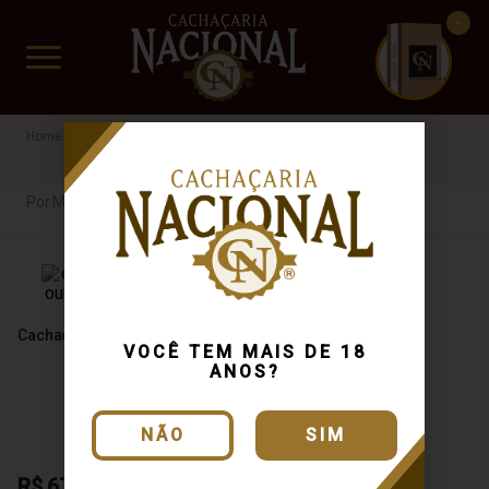
CUIDADO FRÁGIL
www.cachacarianacional.com.br
Cachaça
Por Madeira
Da Posse
40%
GO
Por Madeira
Cachaça Da Posse Ouro 700ml
VOCÊ TEM MAIS DE 18
ANOS?
NÃO
SIM
R$ 67,70