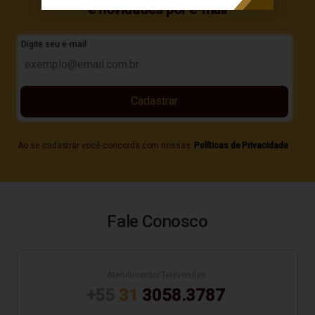
e novidades por e-mail
Digite seu e-mail
Cadastrar
Ao se cadastrar você concorda com nossas
Políticas de Privacidade
Fale Conosco
Atendimento/Televendas:
+55
31
3058.3787