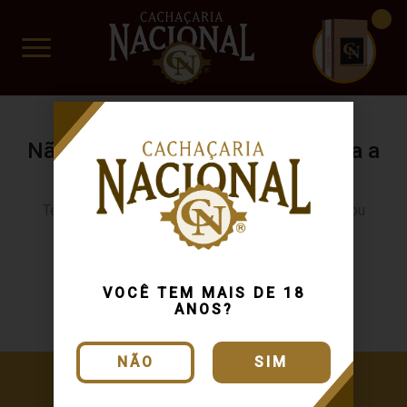
CUIDADO FRÁGIL
www.cachacarianacional.com.br
Não encontramos resultados para a
sua busca.
Tente buscar novamente usando outra categoria ou
produto
Continuar comprando
VOCÊ TEM MAIS DE 18
ANOS?
NÃO
SIM
Cadastre-se e receba ofertas