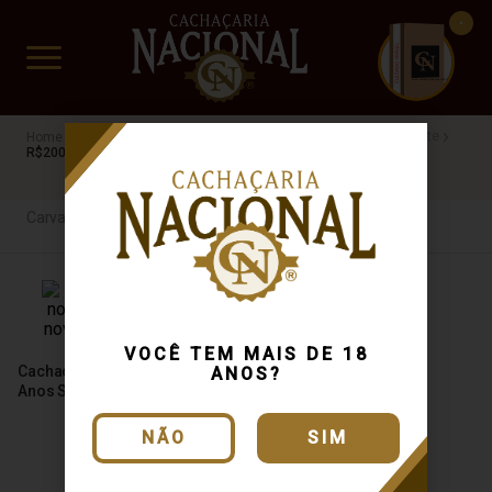
CUIDADO FRÁGIL
www.cachacarianacional.com.br
Cachaça
Por Madeira
Carvalho Europeu
Dama da Noite
R$200 a R$500
Carvalho Europeu
VOCÊ TEM MAIS DE 18
Cachaça Dama da Noite 6
ANOS?
Anos Select 750ml
NÃO
SIM