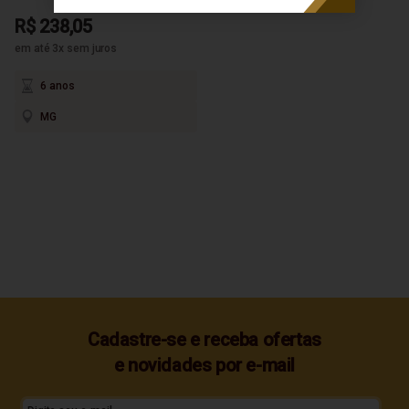
R$ 238,05
em até 3x sem juros
6 anos
MG
Cadastre-se e receba ofertas
e novidades por e-mail