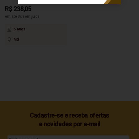
R$ 238,05
em até 3x sem juros
6 anos
MG
Cadastre-se e receba ofertas
e novidades por e-mail