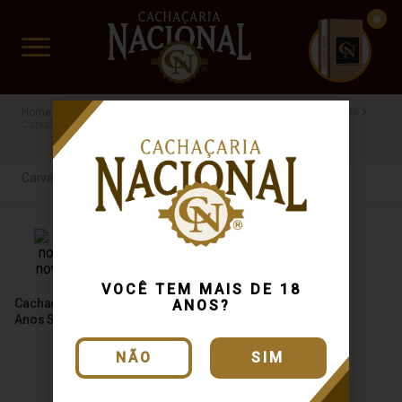
CUIDADO FRÁGIL
www.cachacarianacional.com.br
Cachaça
Por Madeira
Carvalho Europeu
Dama da Noite
Carvalho
R$200 a R$500
Carvalho Europeu
VOCÊ TEM MAIS DE 18
Cachaça Dama da Noite 6
ANOS?
Anos Select 750ml
NÃO
SIM