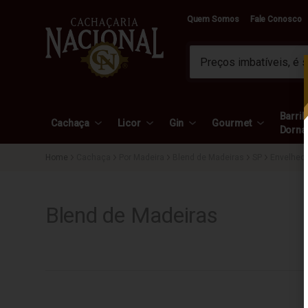
Quem Somos
Fale Conosco
Barril 
Cachaça
Licor
Gin
Gourmet
Dorna
Cachaça
Por Madeira
Blend de Madeiras
SP
Envelhec
Blend de Madeiras