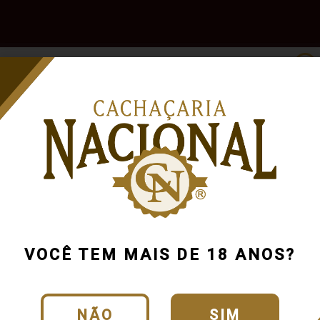
e
Outras
Acessórios
Marcas
Pr
Bebidas
ida
Carvalho Americano
R$100 a R$200
VOCÊ TEM MAIS DE 18 ANOS?
NÃO
SIM