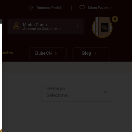
Rastrear Pedido
Meus Favoritos
0
CUIDADO FRÁGIL
Minha Conta
Acesse
ou
Cadastre-se
www.cachacarianacional.com.br
esentes
Clube CN
Blog
Ordenar por: