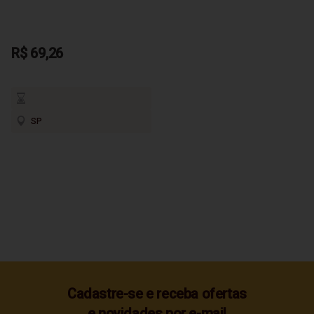
R$ 69,26
SP
Cadastre-se e receba ofertas
e novidades por e-mail