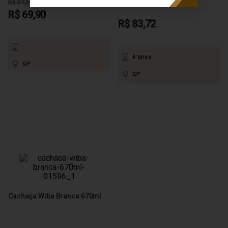
R$ 87,37
R$ 69,90
R$ 83,72
4 anos
SP
SP
Cachaça Wiba Branca 670ml