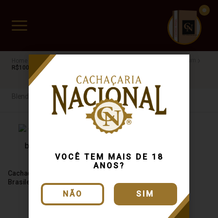
CUIDADO FRÁGIL
www.cachacarianacional.com.br
Cachaça
Por Madeira
Blend de Madeiras
BA
Premium
R$100 a R$200
Blend de Madeiras
VOCÊ TEM MAIS DE 18
ANOS?
Cachaça Matriarca 4 Madeiras
Brasileiras 750ml
NÃO
SIM