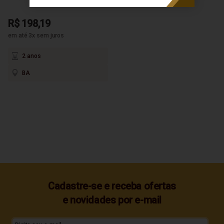
R$ 198,19
em até 3x sem juros
2 anos
BA
Cadastre-se e receba ofertas
e novidades por e-mail