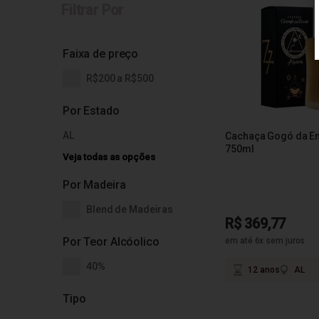
Filtrar Por
Faixa de preço
R$200 a R$500
Por Estado
AL
Cachaça Gogó da E
750ml
Veja todas as opções
Por Madeira
Blend de Madeiras
R$ 369,77
Por Teor Alcóolico
em até 6x sem juros
40%
12 anos
AL
Tipo