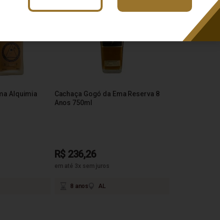
ma Alquimia
Cachaça Gogó da Ema Reserva 8
Anos 750ml
R$ 236,26
em até 3x sem juros
8 anos
AL