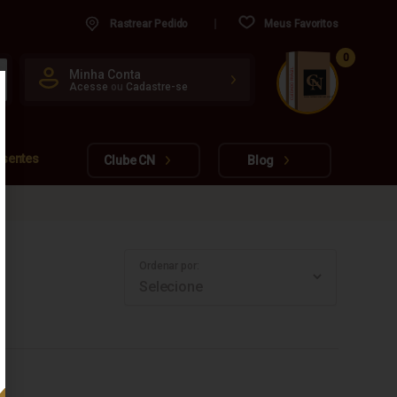
Rastrear Pedido
Meus Favoritos
0
CUIDADO FRÁGIL
Minha Conta
Acesse
ou
Cadastre-se
www.cachacarianacional.com.br
esentes
Clube CN
Blog
Ordenar por: