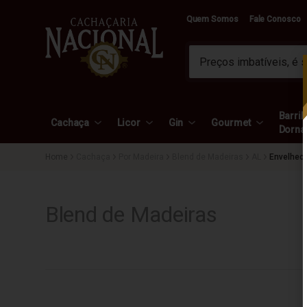
Quem Somos
Fale Conosco
Barril 
Cachaça
Licor
Gin
Gourmet
Dorna
Cachaça
Por Madeira
Blend de Madeiras
AL
Envelhec
Blend de Madeiras