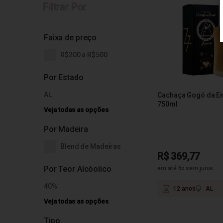
Filtrar Por
Faixa de preço
R$200 a R$500
Por Estado
AL
Cachaça Gogó da E
750ml
Veja todas as opções
Por Madeira
Blend de Madeiras
R$ 369,77
Por Teor Alcóolico
em até 6x sem juros
40%
12 anos
AL
Veja todas as opções
Tipo