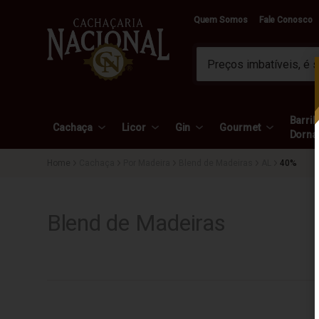
Quem Somos
Fale Conosco
Barril 
Cachaça
Licor
Gin
Gourmet
Dorna
Cachaça
Por Madeira
Blend de Madeiras
AL
40%
Blend de Madeiras