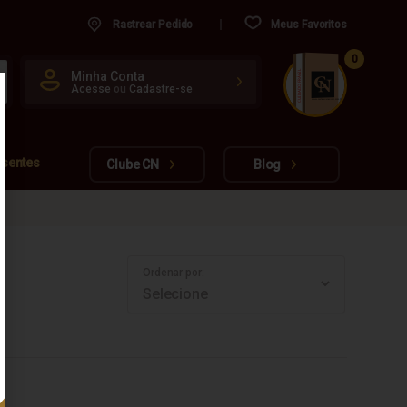
Rastrear Pedido
Meus Favoritos
0
CUIDADO FRÁGIL
Minha Conta
Acesse
ou
Cadastre-se
www.cachacarianacional.com.br
esentes
Clube CN
Blog
Ordenar por: