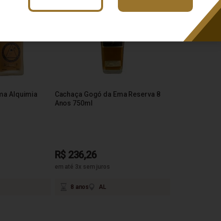
ma Alquimia
Cachaça Gogó da Ema Reserva 8
Anos 750ml
R$ 236,26
em até 3x sem juros
8 anos
AL