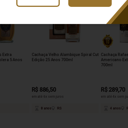
 Extra
Cachaça Velho Alambique Spiral Cut
Cachaça Rafae
lera 5 Anos
Edição 25 Anos 700ml
Americano Ext
700ml
R$ 886,50
R$ 289,70
em até 6x sem juros
em até 4x sem ju
8 anos
RS
4 anos