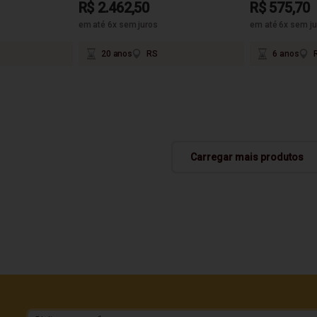
R$ 2.462,50
R$ 575,70
em até 6x sem juros
em até 6x sem ju
20 anos
RS
6 anos
Carregar mais produtos