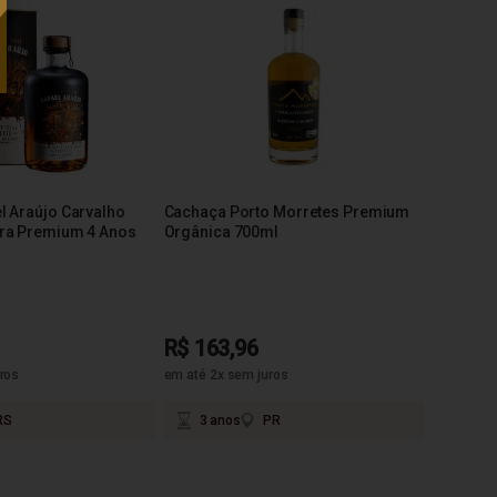
l Araújo Carvalho
Cachaça Porto Morretes Premium
ra Premium 4 Anos
Orgânica 700ml
R$ 163,96
ros
em até 2x sem juros
RS
3 anos
PR