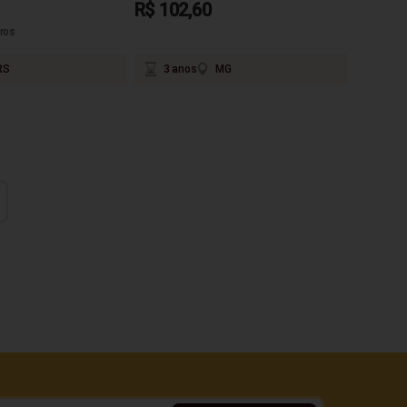
R$ 102,60
ros
RS
3 anos
MG