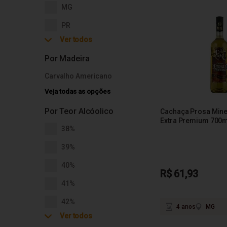
MG
PR
Ver todos
RJ
Por Madeira
RS
Carvalho Americano
SC
Veja todas as opções
SP
Por Teor Alcóolico
Cachaça Prosa Mine
Extra Premium 700m
38%
39%
40%
R$ 61,93
41%
42%
4 anos
MG
Ver todos
43%