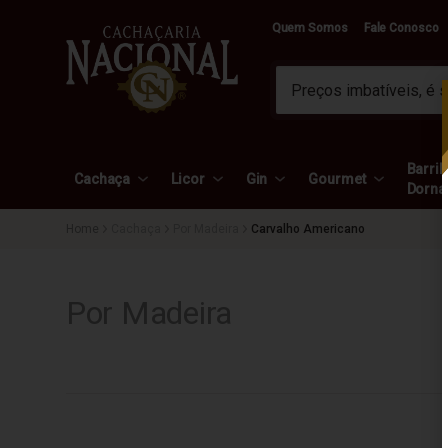
Quem Somos
Fale Conosco
Barril 
Cachaça
Licor
Gin
Gourmet
Dorna
Cachaça
Por Madeira
Carvalho Americano
Por Madeira