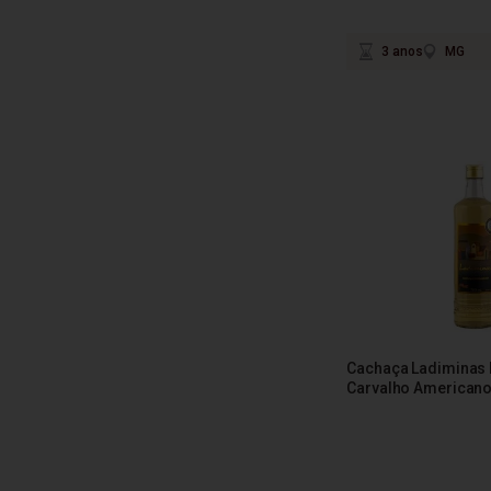
3 anos
MG
Cachaça Ladiminas 
Carvalho American