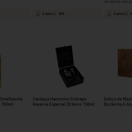
em até 3x sem ju
3 anos
MG
3 anos
Envelhecida
Cachaça Harmonie Schnaps
Estojo de Mad
o 700ml
Reserva Especial 20 Anos 750ml
Bockorny 6 An