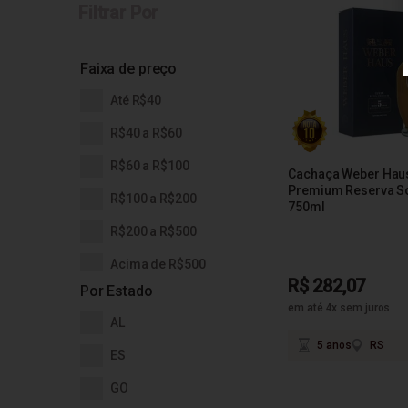
Filtrar Por
Faixa de preço
Até R$40
R$40 a R$60
R$60 a R$100
Cachaça Weber Haus
Premium Reserva So
R$100 a R$200
750ml
R$200 a R$500
Acima de R$500
R$ 282,07
Por Estado
em até 4x sem juros
AL
5 anos
RS
ES
GO