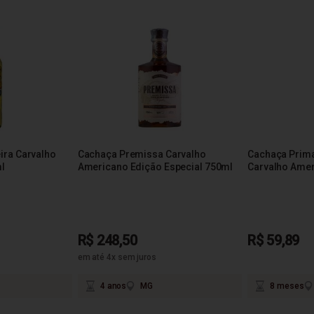
ira Carvalho
Cachaça Premissa Carvalho
Cachaça Prim
l
Americano Edição Especial 750ml
Carvalho Ame
R$ 248,50
R$ 59,89
em até 4x sem juros
4 anos
MG
8 meses