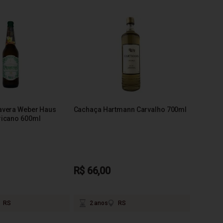
avera Weber Haus
Cachaça Hartmann Carvalho 700ml
ricano 600ml
R$ 66,00
RS
2 anos
RS