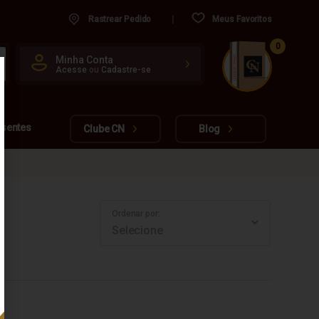
Rastrear Pedido
Meus Favoritos
0
CUIDADO FRÁGIL
Minha Conta
Acesse
ou
Cadastre-se
www.cachacarianacional.com.br
esentes
Clube CN
Blog
Ordenar por: