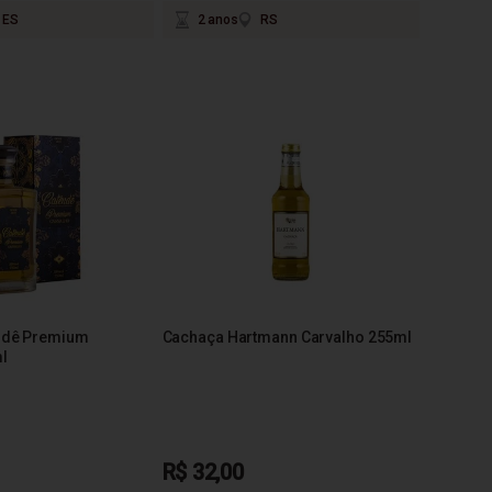
ES
2 anos
RS
ndê Premium
Cachaça Hartmann Carvalho 255ml
l
R$ 32,00