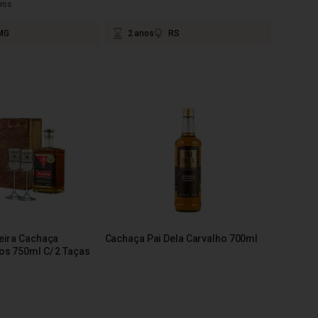
ros
MG
2 anos
RS
eira Cachaça
Cachaça Pai Dela Carvalho 700ml
os 750ml C/ 2 Taças