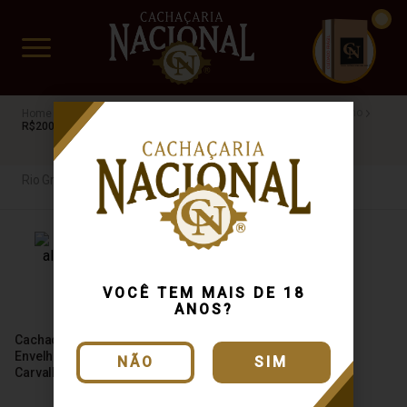
CUIDADO FRÁGIL
www.cachacarianacional.com.br
Cachaça
Por Estados
Rio Grande do Sul
MG
Carvalho
R$200 a R$500
Rio Grande do Sul
VOCÊ TEM MAIS DE 18
ANOS?
Cachaça Bento Albino
Envelhecida em Barris de
NÃO
SIM
Carvalho 750ml