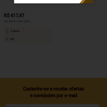
R$ 417,47
em até 6x sem juros
2 anos
RS
Cadastre-se e receba ofertas
e novidades por e-mail