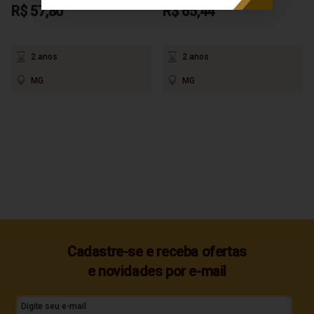
R$ 57,80
R$ 65,44
2 anos
2 anos
MG
MG
Cadastre-se e receba ofertas
e novidades por e-mail
Digite seu e-mail