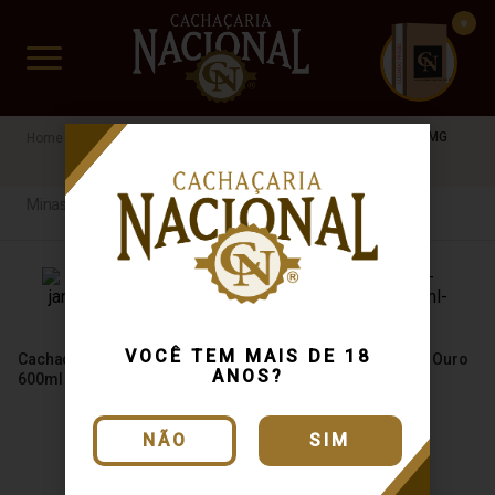
CUIDADO FRÁGIL
www.cachacarianacional.com.br
Cachaça
Por Estados
Minas Gerais
Velha januaria
MG
Minas Gerais
VOCÊ TEM MAIS DE 18
Cachaça Velha Januária Ouro
Cachaça Velha Januária Ouro
ANOS?
600ml
670ml
NÃO
SIM