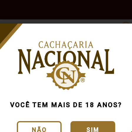
e
Outras
Acessórios
Marcas
Pr
Bebidas
0%
VOCÊ TEM MAIS DE 18 ANOS?
NÃO
SIM