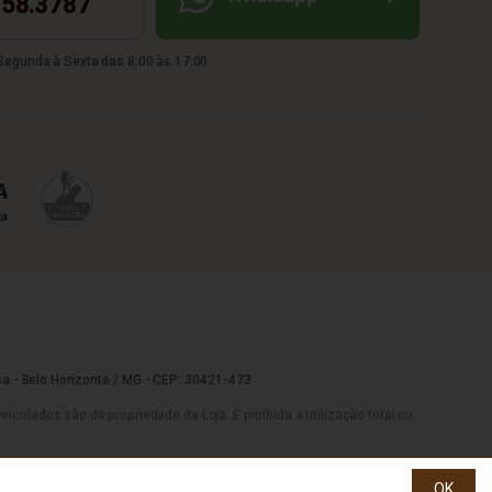
58.3787
egunda à Sexta das 8:00 às 17:00
a - Belo Horizonte / MG - CEP: 30421-473
culados são de propriedade da Loja. É proibida a utilização total ou
OK