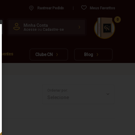
Rastrear Pedido
Meus Favoritos
0
CUIDADO FRÁGIL
Minha Conta
Acesse
ou
Cadastre-se
www.cachacarianacional.com.br
esentes
Clube CN
Blog
Ordenar por: