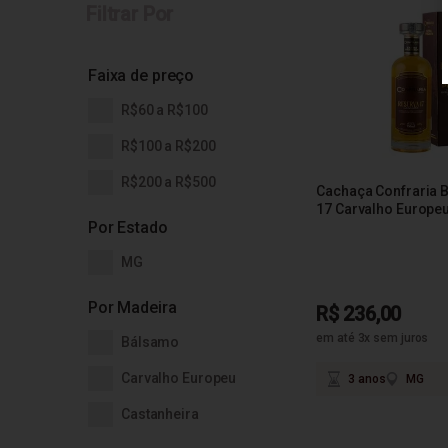
Filtrar Por
Faixa de preço
R$60 a R$100
R$100 a R$200
R$200 a R$500
Cachaça Confraria B
17 Carvalho Europe
Por Estado
MG
Por Madeira
R$ 236,00
em até 3x sem juros
Bálsamo
Carvalho Europeu
3 anos
MG
Castanheira