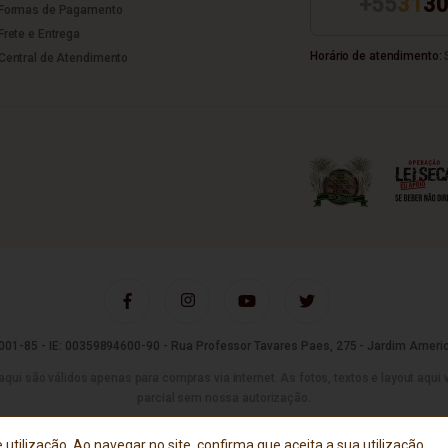
+55
31
30
Formas de Pagamento
Frete e Entrega
Horário de atendimento:
S
Central de Atendimento
01-85 - IE: 00359894600-90 - Rua Professor Tavares Paes, 275 - Jardim Americ
são válidos apenas para compras via internet. As fotos, textos e layout aqui vei
parcial sem nossa autorização.
Tecnologia
 utilização. Ao navegar no site, confirma que aceita a sua utilização.