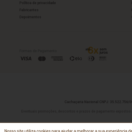
Política de privacidade
Fabricantes
Depoimentos
Formas de Pagamento
Cachaçaria Nacional CNPJ: 35.522.756/00
Eventuais promoções, descontos e prazos de pagamento expostos aqui 
Nosso site utiliza cookies para ajudar a melhorar a sua experiência de