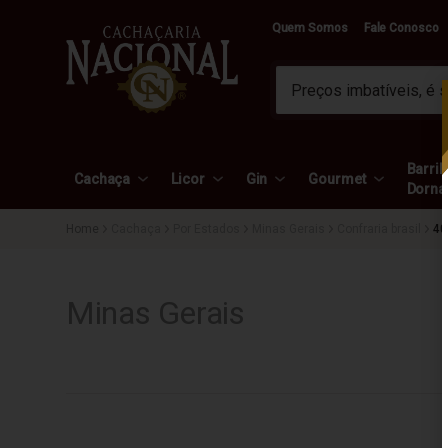
Quem Somos
Fale Conosco
Barril 
Cachaça
Licor
Gin
Gourmet
Dorna
Cachaça
Por Estados
Minas Gerais
Confraria brasil
4
Minas Gerais