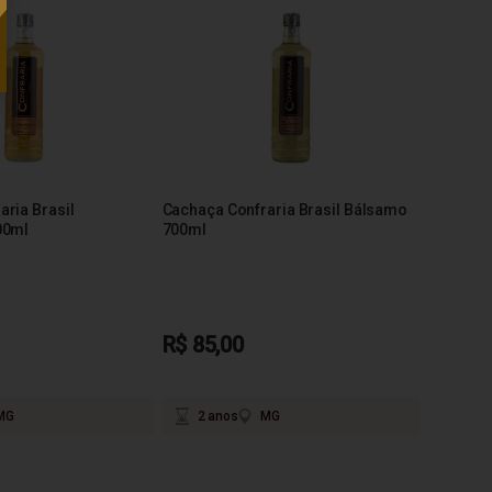
ria Brasil
Cachaça Confraria Brasil Bálsamo
00ml
700ml
R$ 85,00
MG
2 anos
MG