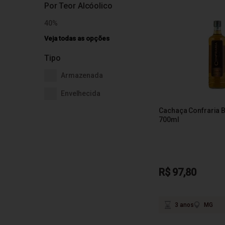
Por Teor Alcóolico
40%
Veja todas as opções
Tipo
Armazenada
Envelhecida
Cachaça Confraria B
700ml
R$ 97,80
3 anos
MG