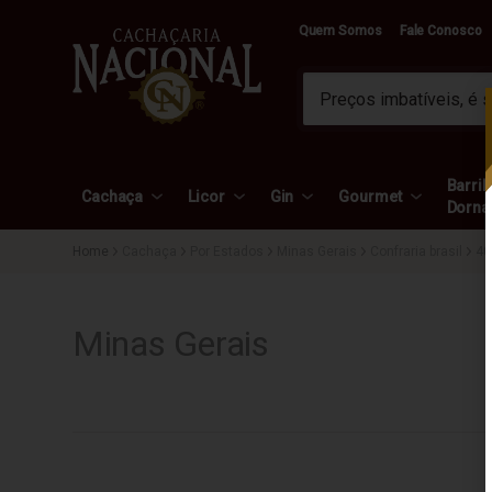
Quem Somos
Fale Conosco
Barril 
Cachaça
Licor
Gin
Gourmet
Dorna
Cachaça
Por Estados
Minas Gerais
Confraria brasil
4
Minas Gerais