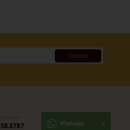
Cadastrar
/Televendas:
Whatsapp
58.3787