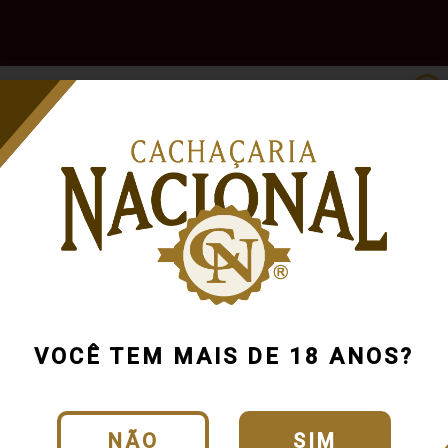
e
Outras
Acessórios
Marcas
Pr
Bebidas
0%
Armazenada
R$100 a R$200
VOCÊ TEM MAIS DE 18 ANOS?
NÃO
SIM