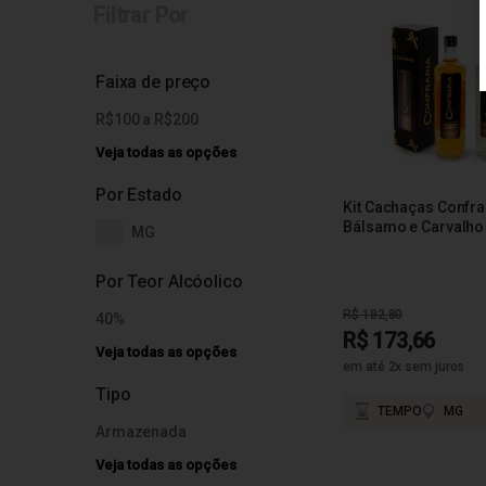
Filtrar Por
Faixa de preço
R$100 a R$200
Veja todas as opções
Por Estado
Kit Cachaças Confrar
Bálsamo e Carvalho
MG
Por Teor Alcóolico
R$ 182,80
40%
R$ 173,66
Veja todas as opções
em até 2x sem juros
Tipo
TEMPO
MG
Armazenada
Veja todas as opções