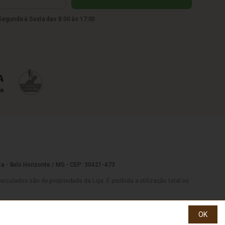
egunda à Sexta das 8:00 às 17:00
a - Belo Horizonte / MG - CEP: 30421-473
culados são de propriedade da Loja. É proibida a utilização total ou
OK