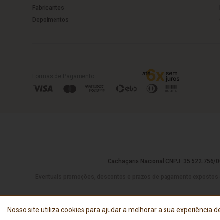
Fabricantes
Depoimentos
Formas de Pagamento
Cachaçaria Nacional CNPJ: 35.522.756/00
Eventuais promoções, descontos e prazos de pagamento expostos aqui 
Nosso site utiliza cookies para ajudar a melhorar a sua experiência de