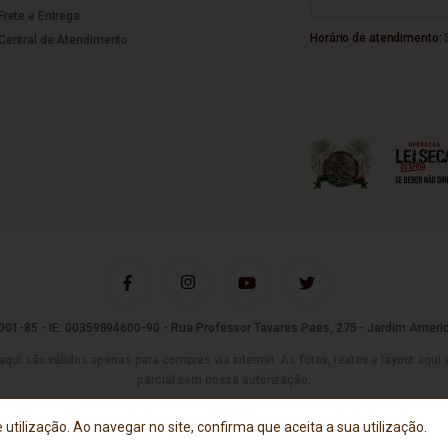
Frete e Entrega
Horário de atendimento:
S
Central de Atendimento
01-85 - IE: 00359894600-90 - Rua Professor Tavares Paes, 275 - Jardim Americ
são válidos apenas para compras via internet. As fotos, textos e layout aqui vei
parcial sem nossa autorização.
Tecnologia
 utilização. Ao navegar no site, confirma que aceita a sua utilização.