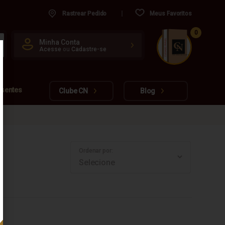
Rastrear Pedido
Meus Favoritos
0
CUIDADO FRÁGIL
Minha Conta
Acesse
ou
Cadastre-se
www.cachacarianacional.com.br
esentes
Clube CN
Blog
Ordenar por: