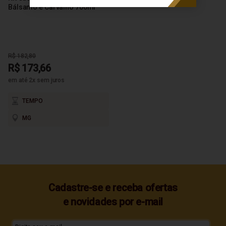
Bálsamo e Carvalho 700ml
R$ 182,80
R$ 173,66
em até 2x sem juros
TEMPO
MG
Cadastre-se e receba ofertas
e novidades por e-mail