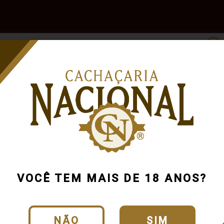
e
Outras
Acessórios
Marcas
Pr
Bebidas
a
MG
R$100 a R$200
VOCÊ TEM MAIS DE 18 ANOS?
NÃO
SIM