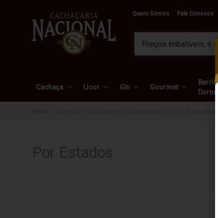
Quem Somos
Fale Conosco
Barril 
Cachaça
Licor
Gin
Gourmet
Dorna
Cachaça
Por Estados
Confraria brasil
40%
Armazenad
Por Estados