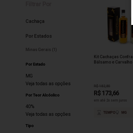
Filtrar Por
Cachaça
Por Estados
Minas Gerais (1)
Kit Cachaças Confrar
Bálsamo e Carvalho
Por Estado
MG
Veja todas as opções
R$ 182,80
R$ 173,66
Por Teor Alcóolico
em até 2x sem juros
40%
TEMPO
MG
Veja todas as opções
Tipo