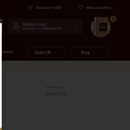
Rastrear Pedido
Meus Favoritos
0
CUIDADO FRÁGIL
Minha Conta
Acesse
ou
Cadastre-se
www.cachacarianacional.com.br
esentes
Clube CN
Blog
Ordenar por: