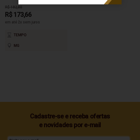
R$ 182,80
R$ 173,66
em até 2x sem juros
TEMPO
MG
Cadastre-se e receba ofertas
e novidades por e-mail