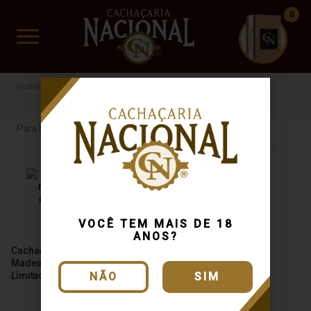
0
CUIDADO FRÁGIL
www.cachacarianacional.com.br
Cachaça
Para Eventos
41%
R$200 a R$500
Para Eventos
VOCÊ TEM MAIS DE 18
ANOS?
Cachaça Santa Rosa 4
Madeiras Edição Premium
Limitada 750ml
NÃO
SIM