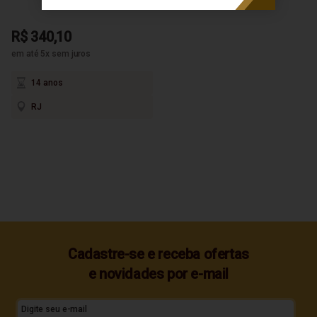
R$ 340,10
em até 5x sem juros
14 anos
RJ
Cadastre-se e receba ofertas
e novidades por e-mail
Digite seu e-mail