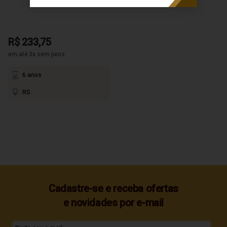
R$ 233,75
em até 3x sem juros
6 anos
RS
Cadastre-se e receba ofertas
e novidades por e-mail