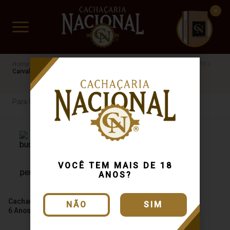
CUIDADO FRÁGIL
www.cachacarianacional.com.br
Cachaça
Para Colecionadores
40%
Extra Premium
RS
Carvalho
Para Colecionadores
VOCÊ TEM MAIS DE 18
ANOS?
Cachaça Casa Bucco Carvalho
NÃO
SIM
6 Anos Garrafa Especial 700ml