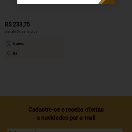
R$ 233,75
em até 3x sem juros
6 anos
RS
Cadastre-se e receba ofertas
e novidades por e-mail