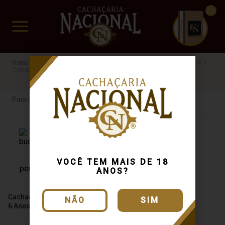
CUIDADO FRÁGIL
www.cachacarianacional.com.br
Cachaça
Para Colecionadores
40%
Extra Premium
RS
Carvalho
R$200 a R$500
Para Colecionadores
VOCÊ TEM MAIS DE 18
ANOS?
Cachaça Casa Bucco Carvalho
NÃO
SIM
6 Anos Garrafa Especial 700ml