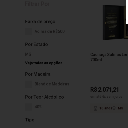
Filtrar Por
Faixa de preço
Acima de R$500
Por Estado
MG
Cachaça Salinas Lim
700ml
Veja todas as opções
Por Madeira
Blend de Madeiras
R$ 2.071,21
Por Teor Alcóolico
em até 6x sem juros
40%
10 anos
MG
Tipo