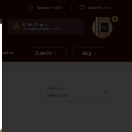
Rastrear Pedido
Meus Favoritos
0
CUIDADO FRÁGIL
Minha Conta
Acesse
ou
Cadastre-se
www.cachacarianacional.com.br
esentes
Clube CN
Blog
Ordenar por: