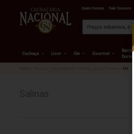
Quem Somos
Fale Conosco
Barril 
Cachaça
Licor
Gin
Gourmet
Dorna
Cachaça
Micro-Regiões
Salinas
Extra Premium
MG
Salinas