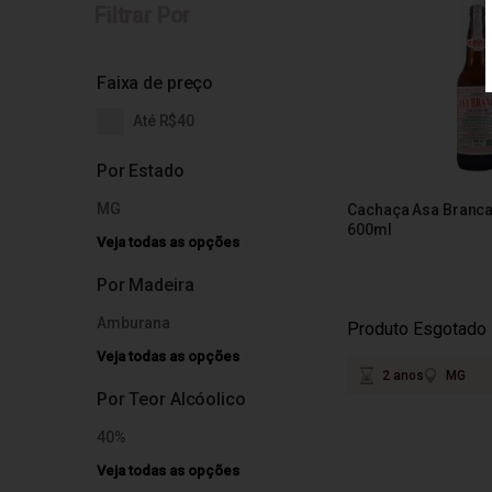
Filtrar Por
Faixa de preço
Até R$40
Por Estado
MG
Cachaça Asa Branc
600ml
Veja todas as opções
Por Madeira
Amburana
Produto Esgotado
Veja todas as opções
2 anos
MG
Por Teor Alcóolico
40%
Veja todas as opções