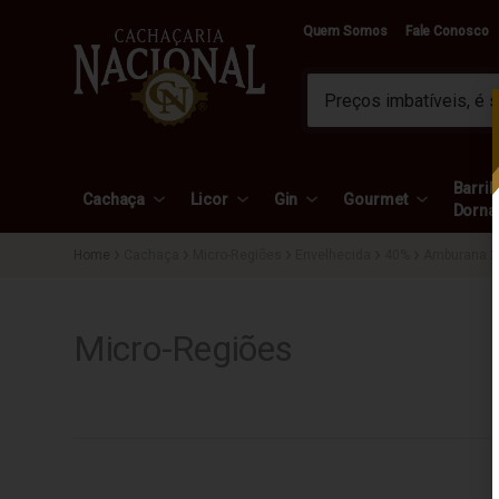
Quem Somos
Fale Conosco
Barril 
Cachaça
Licor
Gin
Gourmet
Dorna
Cachaça
Micro-Regiões
Envelhecida
40%
Amburana
Micro-Regiões