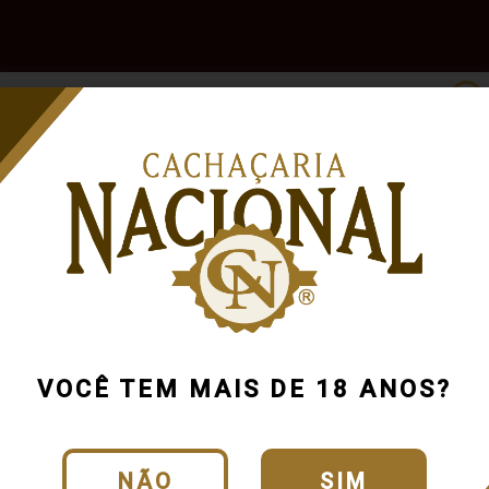
e
Outras
Acessórios
Marcas
Pr
Bebidas
MG
VOCÊ TEM MAIS DE 18 ANOS?
NÃO
SIM