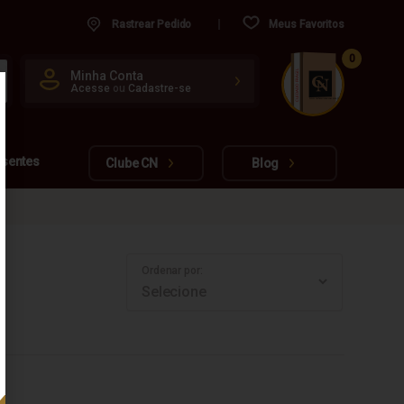
Rastrear Pedido
Meus Favoritos
0
CUIDADO FRÁGIL
Minha Conta
Acesse
ou
Cadastre-se
www.cachacarianacional.com.br
esentes
Clube CN
Blog
Ordenar por: