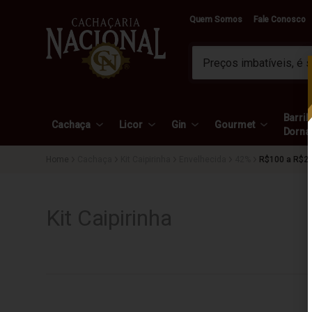
Quem Somos
Fale Conosco
Barril 
Cachaça
Licor
Gin
Gourmet
Dorna
Cachaça
Kit Caipirinha
Envelhecida
42%
R$100 a R$2
Kit Caipirinha