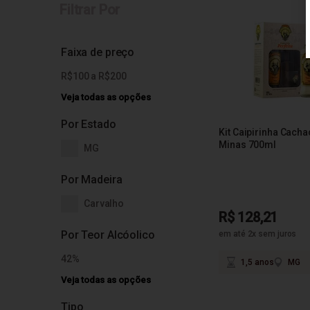
Filtrar Por
Faixa de preço
R$100 a R$200
Veja todas as opções
Por Estado
Kit Caipirinha Cacha
Minas 700ml
MG
Por Madeira
Carvalho
R$ 128,21
Por Teor Alcóolico
em até 2x sem juros
42%
1,5 anos
MG
Veja todas as opções
Tipo