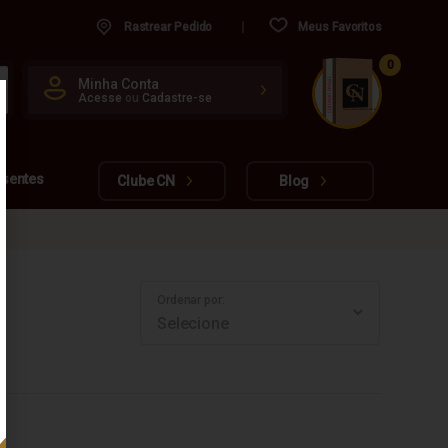
Rastrear Pedido
Meus Favoritos
0
CUIDADO FRÁGIL
Minha Conta
Acesse
ou
Cadastre-se
www.cachacarianacional.com.br
esentes
Clube CN
Blog
Ordenar por: