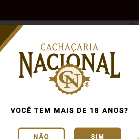
e
Outras
Acessórios
Marcas
Pr
Bebidas
00
VOCÊ TEM MAIS DE 18 ANOS?
NÃO
SIM