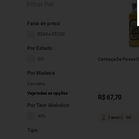
Filtrar Por
Faixa de preço
R$60 a R$100
Por Estado
GO
Cachaça Da Posse 
Por Madeira
Carvalho
Veja todas as opções
R$ 67,70
Por Teor Alcóolico
40%
2 anos
GO
Tipo