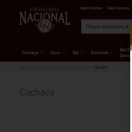
Quem Somos
Fale Conosco
Barril 
Cachaça
Licor
Gin
Gourmet
Dorna
Cachaça
Da Posse
Envelhecida
Carvalho
Cachaça