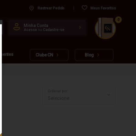
Rastrear Pedido
Meus Favoritos
0
CUIDADO FRÁGIL
Minha Conta
Acesse
ou
Cadastre-se
www.cachacarianacional.com.br
esentes
Clube CN
Blog
Ordenar por: