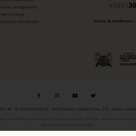
+55
31
30
Formas de Pagamento
Frete e Entrega
Horário de atendimento:
S
Central de Atendimento
01-85 - IE: 00359894600-90 - Rua Professor Tavares Paes, 275 - Jardim Americ
são válidos apenas para compras via internet. As fotos, textos e layout aqui vei
parcial sem nossa autorização.
Tecnologia