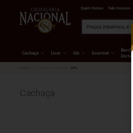
Quem Somos
Fale Conosco
Barril 
Cachaça
Licor
Gin
Gourmet
Dorna
Cachaça
Da Posse
40%
Cachaça