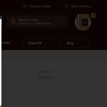
Rastrear Pedido
Meus Favoritos
0
CUIDADO FRÁGIL
Minha Conta
Acesse
ou
Cadastre-se
www.cachacarianacional.com.br
esentes
Clube CN
Blog
Ordenar por: