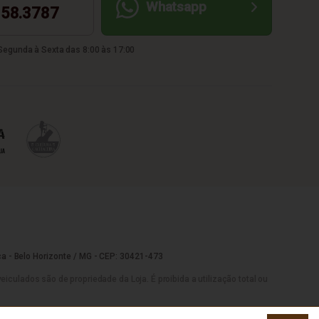
Whatsapp
58.3787
egunda à Sexta das 8:00 às 17:00
a - Belo Horizonte / MG - CEP: 30421-473
culados são de propriedade da Loja. É proibida a utilização total ou