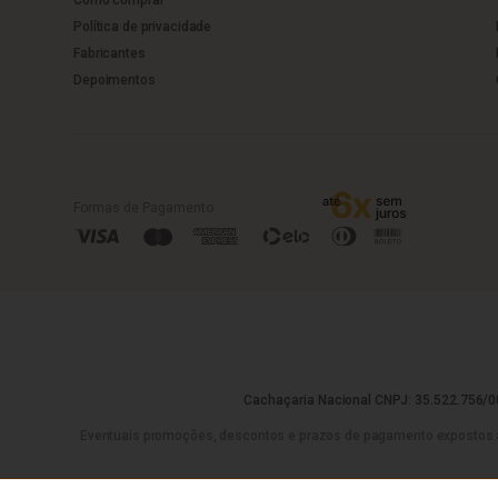
Política de privacidade
Fabricantes
Depoimentos
Formas de Pagamento
Cachaçaria Nacional CNPJ: 35.522.756/00
Eventuais promoções, descontos e prazos de pagamento expostos aqui 