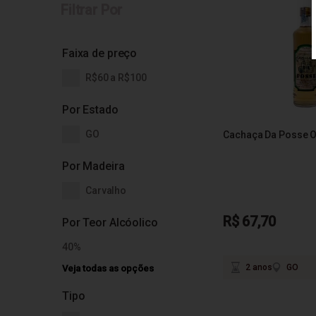
Filtrar Por
Faixa de preço
R$60 a R$100
Por Estado
GO
Cachaça Da Posse 
Por Madeira
Carvalho
R$ 67,70
Por Teor Alcóolico
40%
2 anos
GO
Veja todas as opções
Tipo