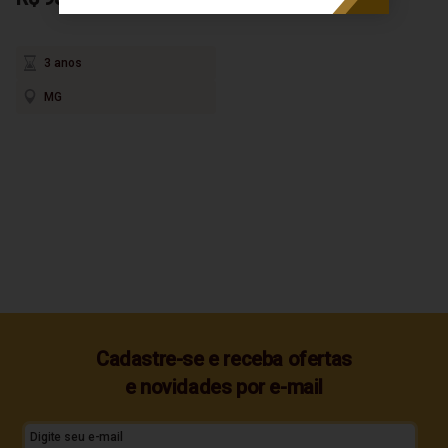
3 anos
MG
Cadastre-se e receba ofertas
e novidades por e-mail
Digite seu e-mail