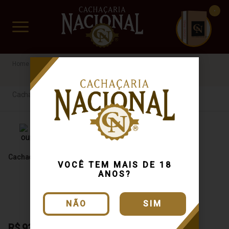
CUIDADO FRÁGIL
www.cachacarianacional.com.br
Cachaça
Bocaiana
R$60 a R$100
Cachaça
Cachaça Bocaiana Ouro 670ml
VOCÊ TEM MAIS DE 18
ANOS?
NÃO
SIM
R$ 93,50