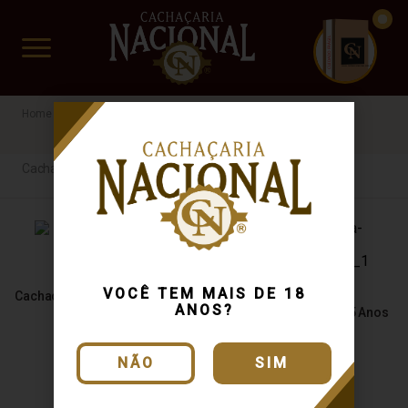
CUIDADO FRÁGIL
www.cachacarianacional.com.br
Cachaça
GO
40%
Cachaça
VOCÊ TEM MAIS DE 18
Cachaça Parceira Prata 750ml
Cachaça Caialua Extra
ANOS?
Premium Single Barrel 5 Anos
700ml
NÃO
SIM