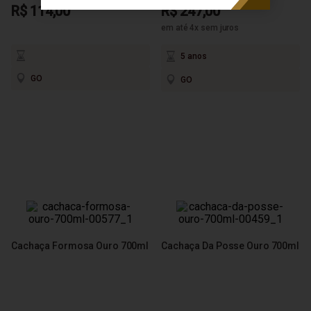
R$ 114,00
R$ 247,00
em até 4x sem juros
5 anos
GO
GO
Cachaça Formosa Ouro 700ml
Cachaça Da Posse Ouro 700ml